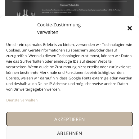
Cookie-Zustimmung
verwalten
Um dir ein optimales Erlebnis zu bieten, verwenden wir Technologien wie
Cookies, um Geräteinformationen zu speichern und/oder darauf
zuzugreifen. Wenn du diesen Technologien zustimmst, können wir Daten
SOS Website Premium-Spirituosen
wie das Surfverhalten oder eindeutige IDs auf dieser Website
verarbeiten. Wenn du deine Zustimmung nicht erteilst oder zurückziehst,
Hier erfahren Sie alles über unsere Premium Spirituosen.
können bestimmte Merkmale und Funktionen beeinträchtigt werden.
Aber auch unsere erstgeborenen Premium-Spirituosen dürfen
Ebenso, weisen wir darauf hin, dass Google Fonts extern geladen werden
und deshalb auch Deine IP-Adresse und möglicherweise andere Daten
selbstverständlich nicht zu kurz kommen. Auf unserer „alkoholischen“
von Dir weitergegeben werden.
Website erfahren Sie alles im Detail.
Dienste verwalten
Schauen Sie einmal
rein…..
AKZEPTIEREN
ABLEHNEN