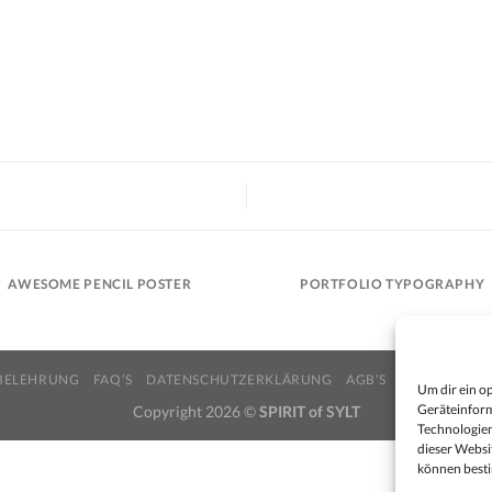
AWESOME PENCIL POSTER
PORTFOLIO TYPOGRAPHY
BELEHRUNG
FAQ’S
DATENSCHUTZERKLÄRUNG
AGB’S
NEWSLETTER
Um dir ein o
Geräteinform
Copyright 2026 ©
SPIRIT of SYLT
Technologien
dieser Websit
können best