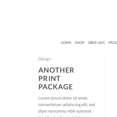
Skip
to
content
HOME
SHOP
ÜBER UNS
PRO
Design
ANOTHER
PRINT
PACKAGE
Lorem ipsum dolor sit amet,
consectetuer adipiscing elit, sed
diam nonummy nibh euismod