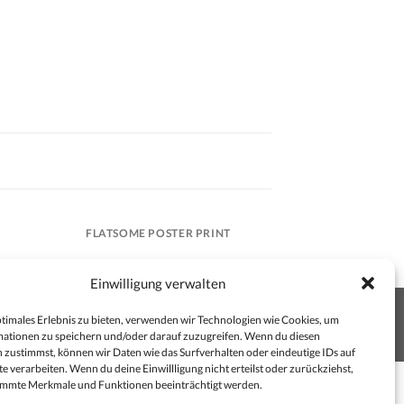
FLATSOME POSTER PRINT
Einwilligung verwalten
COOKIE-RICHTLINIE (EU)
ptimales Erlebnis zu bieten, verwenden wir Technologien wie Cookies, um
ationen zu speichern und/oder darauf zuzugreifen. Wenn du diesen
 zustimmst, können wir Daten wie das Surfverhalten oder eindeutige IDs auf
e verarbeiten. Wenn du deine Einwillligung nicht erteilst oder zurückziehst,
immte Merkmale und Funktionen beeinträchtigt werden.