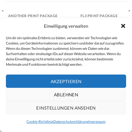
ANOTHER PRINT PACKAGE
FL3 PRINT PACKAGE
Einwilligung verwalten
Um dir ein optimales Erlebnis zu bieten, verwenden wir Technologien wie
IMPRESSUM
WIDERRUFSBELEHRUNG
FAQ’S
Cookies, um Geräteinformationen zu speichern und/oder darauf zuzugreifen.
DATENSCHUTZERKLÄRUNG
AGB’S
NEWSLETTER
Wenn du diesen Technologien zustimmst, können wir Daten wie das
COOKIE-RICHTLINIE (EU)
Surfverhalten oder eindeutige IDs auf dieser Website verarbeiten. Wenn du
Copyright 2026 ©
SPIRIT of SYLT
deine Einwillligung nicht erteilst oder zurückziehst, können bestimmte
Merkmale und Funktionen beeinträchtigt werden.
AKZEPTIEREN
ABLEHNEN
EINSTELLUNGEN ANSEHEN
Cookie-Richtlinie
Datenschutzerklärung
Impressum