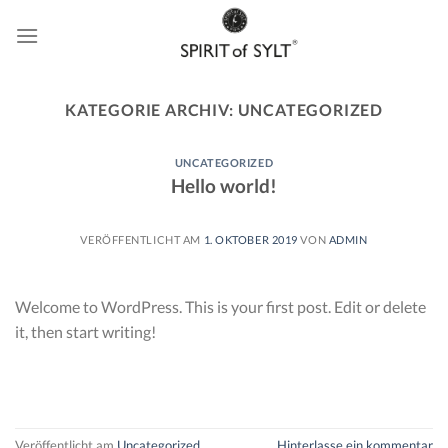
Skip
to
content
KATEGORIE ARCHIV:
UNCATEGORIZED
UNCATEGORIZED
Hello world!
VERÖFFENTLICHT AM
1. OKTOBER 2019
VON
ADMIN
Welcome to WordPress. This is your first post. Edit or delete
it, then start writing!
WEITERLESEN
→
Veröffentlicht am
Uncategorized
Hinterlasse ein kommentar