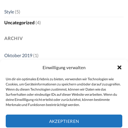
Style
(5)
Uncategorized
(4)
ARCHIV
Oktober 2019
(1)
November 2015
(1)
Einwilligung verwalten
Oktober 2015
(2)
Um dir ein optimales Erlebnis zu bieten, verwenden wir Technologien wie
Cookies, um Geräteinformationen zu speichern und/oder darauf zuzugreifen.
Januar 2014
(1)
Wenn du diesen Technologien zustimmst, können wir Daten wie das
Surfverhalten oder eindeutige IDs auf dieser Website verarbeiten. Wenn du
Dezember 2013
(2)
deine Einwillligung nicht erteilst oder zurückziehst, können bestimmte
Merkmale und Funktionen beeinträchtigt werden.
August 2013
(2)
AKZEPTIEREN