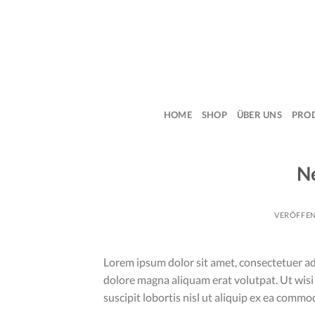
Skip
to
content
HOME
SHOP
ÜBER UNS
PRO
Ne
VERÖFFE
Lorem ipsum dolor sit amet, consectetuer ad
dolore magna aliquam erat volutpat. Ut wisi
suscipit lobortis nisl ut aliquip ex ea comm