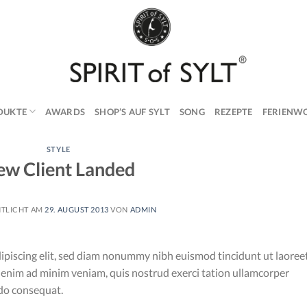
DUKTE
AWARDS
SHOP’S AUF SYLT
SONG
REZEPTE
FERIENW
STYLE
w Client Landed
NTLICHT AM
29. AUGUST 2013
VON
ADMIN
ipiscing elit, sed diam nonummy nibh euismod tincidunt ut laoree
 enim ad minim veniam, quis nostrud exerci tation ullamcorper
odo consequat.