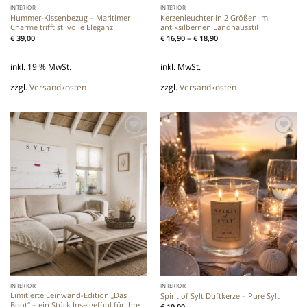
INTERIOR
INTERIOR
Hummer-Kissenbezug – Maritimer
Kerzenleuchter in 2 Größen im
Charme trifft stilvolle Eleganz
antiksilbernen Landhausstil
€
39,00
€
16,90
–
€
18,90
inkl. 19 % MwSt.
inkl. MwSt.
zzgl.
Versandkosten
zzgl.
Versandkosten
Add to
Add to
wishlist
wishlist
INTERIOR
INTERIOR
Limitierte Leinwand-Edition „Das
Spirit of Sylt Duftkerze – Pure Sylt
Boot“ – ein Stück Inselgefühl für Ihre
€
19,90