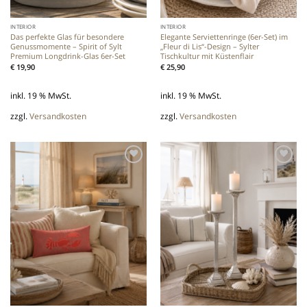
INTERIOR
INTERIOR
Das perfekte Glas für besondere
Elegante Serviettenringe (6er-Set) im
Genussmomente – Spirit of Sylt
„Fleur di Lis“-Design – Sylter
Premium Longdrink-Glas 6er-Set
Tischkultur mit Küstenflair
€
19,90
€
25,90
inkl. 19 % MwSt.
inkl. 19 % MwSt.
zzgl.
Versandkosten
zzgl.
Versandkosten
Add to
Add to
wishlist
wishlist