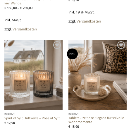
vier Wände.
€
150,00
–
€
250,00
inkl. 19 % MwSt.
inkl. MwSt.
zzgl.
Versandkosten
zzgl.
Versandkosten
Neu
Add to
Add to
wishlist
wishlist
INTERIOR
INTERIOR
Tablett – zeitlose Eleganz für stilvolle
Spirit of Sylt Duftkerze – Rose of Sylt
Wohnmomente
€
12,90
€
15,90