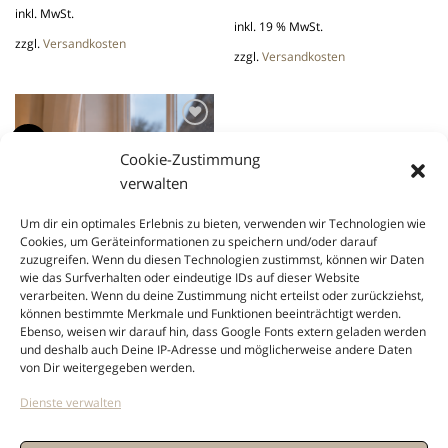
inkl. MwSt.
inkl. 19 % MwSt.
zzgl.
Versandkosten
zzgl.
Versandkosten
Neu
Cookie-Zustimmung
Add to
verwalten
wishlist
Um dir ein optimales Erlebnis zu bieten, verwenden wir Technologien wie
Cookies, um Geräteinformationen zu speichern und/oder darauf
zuzugreifen. Wenn du diesen Technologien zustimmst, können wir Daten
wie das Surfverhalten oder eindeutige IDs auf dieser Website
verarbeiten. Wenn du deine Zustimmung nicht erteilst oder zurückziehst,
können bestimmte Merkmale und Funktionen beeinträchtigt werden.
Ebenso, weisen wir darauf hin, dass Google Fonts extern geladen werden
INTERIOR
und deshalb auch Deine IP-Adresse und möglicherweise andere Daten
Vintage Kerzenständer Metall –
von Dir weitergegeben werden.
Handgehämmerte Eleganz – 28 cm
€
12,90
Dienste verwalten
inkl. 19 % MwSt.