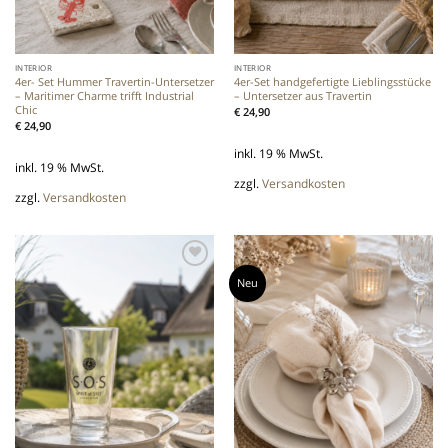
INTERIOR
INTERIOR
4er- Set Hummer Travertin-Untersetzer
4er-Set handgefertigte Lieblingsstücke
– Maritimer Charme trifft Industrial
– Untersetzer aus Travertin
Chic
€
24,90
€
24,90
inkl. 19 % MwSt.
inkl. 19 % MwSt.
zzgl.
Versandkosten
zzgl.
Versandkosten
Neu
Add to
Add to
wishlist
wishlist