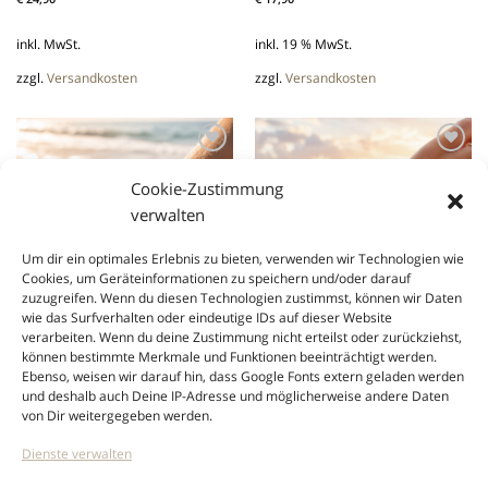
inkl. MwSt.
inkl. 19 % MwSt.
zzgl.
Versandkosten
zzgl.
Versandkosten
Cookie-Zustimmung
Add to
Add to
verwalten
wishlist
wishlist
Um dir ein optimales Erlebnis zu bieten, verwenden wir Technologien wie
Cookies, um Geräteinformationen zu speichern und/oder darauf
zuzugreifen. Wenn du diesen Technologien zustimmst, können wir Daten
wie das Surfverhalten oder eindeutige IDs auf dieser Website
verarbeiten. Wenn du deine Zustimmung nicht erteilst oder zurückziehst,
können bestimmte Merkmale und Funktionen beeinträchtigt werden.
Ebenso, weisen wir darauf hin, dass Google Fonts extern geladen werden
SCHMUCK
SCHMUCK
und deshalb auch Deine IP-Adresse und möglicherweise andere Daten
Küstenliebe zum Tragen – zeitlos,
SYLT Statement-Armband – Boho-
von Dir weitergegeben werden.
maritim und auf Sylt gefertigt
Feeling zum Mitnehmen
€
24,90
€
17,90
Dienste verwalten
inkl. MwSt.
inkl. 19 % MwSt.