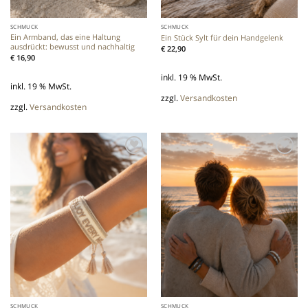
SCHMUCK
SCHMUCK
Ein Armband, das eine Haltung
Ein Stück Sylt für dein Handgelenk
ausdrückt: bewusst und nachhaltig
€
22,90
€
16,90
inkl. 19 % MwSt.
inkl. 19 % MwSt.
zzgl.
Versandkosten
zzgl.
Versandkosten
Add to
Add to
wishlist
wishlist
SCHMUCK
SCHMUCK