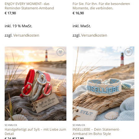
ENJOY EVERY MOMENT- das
Für Sie. Für Ihn. Für die besonderen
Reminder-Statement-Armband
Momente, die verbinden.
€
17,90
€
16,90
inkl. 19 % MwSt.
inkl. MwSt.
zzgl.
Versandkosten
zzgl.
Versandkosten
Add to
Add to
wishlist
wishlist
SCHMUCK
SCHMUCK
Handgefertigt auf Sylt – mit Liebe zum
INSELLIEBE – Dein Statement-
Detail
Armband im Boho Style
€
24,90
€
17,90