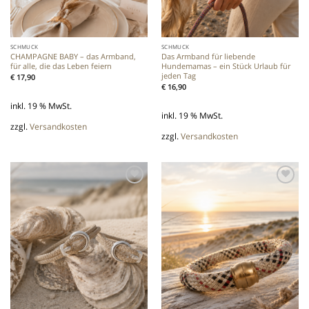
SCHMUCK
SCHMUCK
CHAMPAGNE BABY – das Armband,
Das Armband für liebende
für alle, die das Leben feiern
Hundemamas – ein Stück Urlaub für
jeden Tag
€
17,90
€
16,90
inkl. 19 % MwSt.
inkl. 19 % MwSt.
zzgl.
Versandkosten
zzgl.
Versandkosten
Add to
Add to
wishlist
wishlist