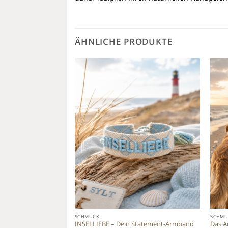
ÄHNLICHE PRODUKTE
Add to
Add to
wishlist
wishlist
SCHMUCK
SCHMU
ine Haltung
INSELLIEBE – Dein Statement-Armband
Das A