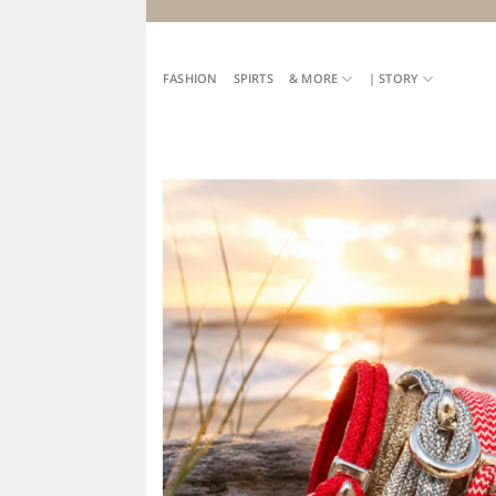
Skip
to
content
FASHION
SPIRTS
& MORE
| STORY