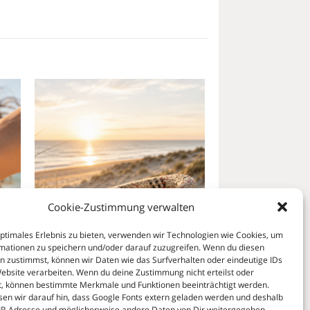
 to
Add to
list
wishlist
Cookie-Zustimmung verwalten
optimales Erlebnis zu bieten, verwenden wir Technologien wie Cookies, um
mationen zu speichern und/oder darauf zuzugreifen. Wenn du diesen
n zustimmst, können wir Daten wie das Surfverhalten oder eindeutige IDs
Website verarbeiten. Wenn du deine Zustimmung nicht erteilst oder
t, können bestimmte Merkmale und Funktionen beeinträchtigt werden.
SCHMUCK
sen wir darauf hin, dass Google Fonts extern geladen werden und deshalb
er-
Ein Stück Sylt für dein Handgelenk
IP-Adresse und möglicherweise andere Daten von Dir weitergegeben