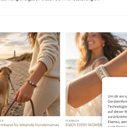
Add to
Add
wishlist
wish
Um dir ein 
Geräteinfor
Technologie
auf dieser 
zurückziehs
CK
SCHMUCK
Ebenso, wei
rmband für liebende Hundemamas
ENJOY EVERY MOMENT- das Remind
auch Deine 