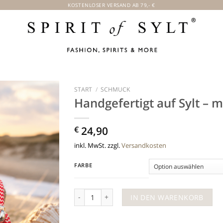
KOSTENLOSER VERSAND AB 79,- €
START
/
SCHMUCK
Handgefertigt auf Sylt – m
Add to
€
24,90
wishlist
inkl. MwSt.
zzgl.
Versandkosten
FARBE
Handgefertigt auf Sylt – mit Liebe zum Detail M
IN DEN WARENKORB