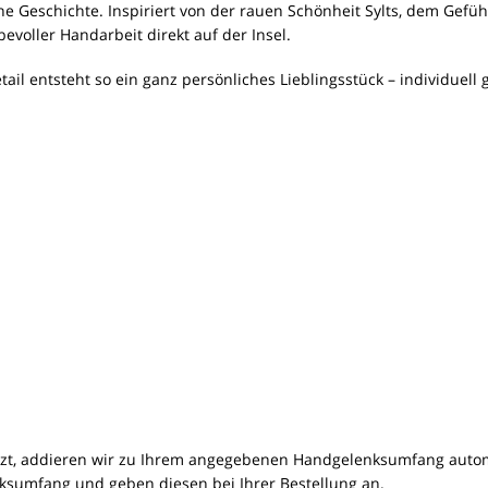
e Geschichte. Inspiriert von der rauen Schönheit Sylts, dem Gefü
bevoller Handarbeit direkt auf der Insel.
etail entsteht so ein ganz persönliches Lieblingsstück – individuell
zt, addieren wir zu Ihrem angegebenen Handgelenksumfang auto
nksumfang
und geben diesen bei Ihrer Bestellung an.