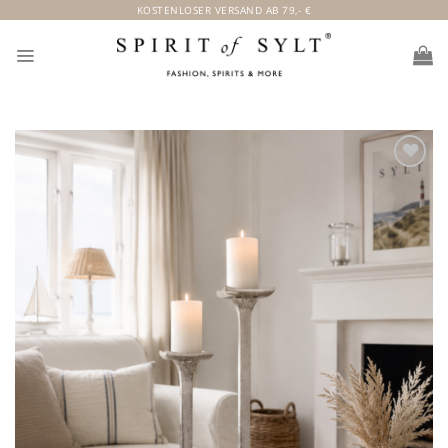
Skip
KOSTENLOSER VERSAND AB 79,- €
to
content
Add to
wishlist