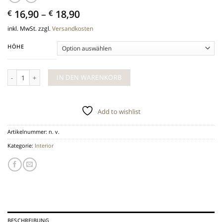
16,90
–
18,90
€
€
inkl. MwSt.
zzgl.
Versandkosten
HÖHE
Kerzenleuchter in 2 Größen im antiksilbernen Landhausstil Menge
IN DEN WARENKORB
Add to wishlist
Artikelnummer:
n. v.
Kategorie:
Interior
BESCHREIBUNG